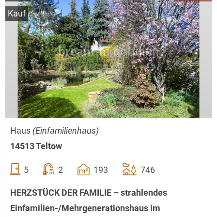
Kauf
Haus
(Einfamilienhaus)
14513 Teltow
5
2
193
746
HERZSTÜCK DER FAMILIE – strahlendes
Einfamilien-/Mehrgenerationshaus im