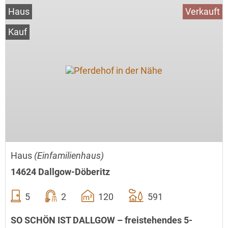
Haus
Verkauft
Kauf
Haus
(Einfamilienhaus)
14624 Dallgow-Döberitz
5
2
120
591
SO SCHÖN IST DALLGOW – freistehendes 5-