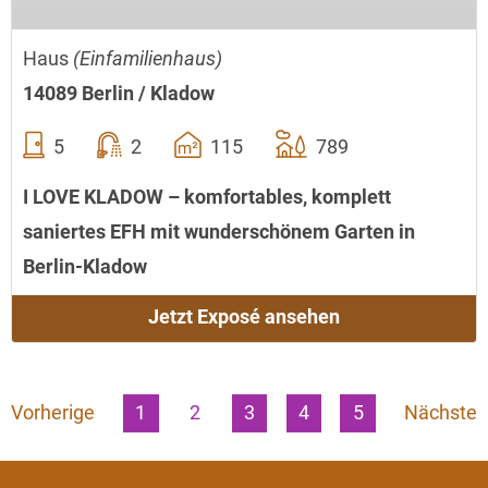
Haus
(Einfamilienhaus)
14089 Berlin / Kladow
5
2
115
789
I LOVE KLADOW – komfortables, komplett
saniertes EFH mit wunderschönem Garten in
Berlin-Kladow
Jetzt Exposé ansehen
Vorherige
1
2
3
4
5
Nächste