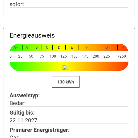
sofort
Energieausweis
A+
A
B
C
D
E
F
G
H
0
25
50
75
100
125
150
175
200
225
>250
130 kWh
Ausweistyp
Bedarf
Gültig bis
22.11.2027
Primärer Energieträger
Gas