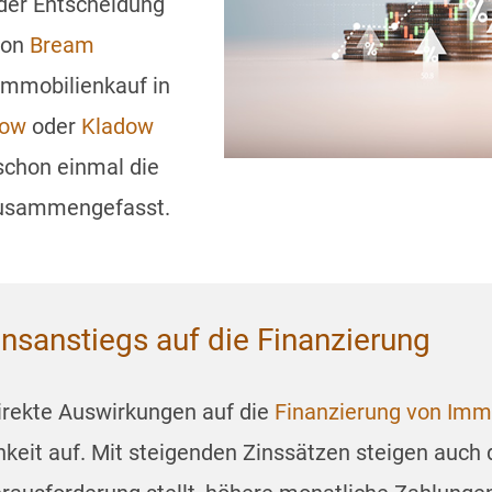
 der Entscheidung
von
Bream
Immobilienkauf in
tow
oder
Kladow
 schon einmal die
zusammengefasst.
nsanstiegs auf die Finanzierung
direkte Auswirkungen auf die
Finanzierung von Imm
chkeit auf. Mit steigenden Zinssätzen steigen auc