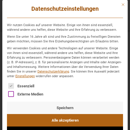
Sprung
Mit di
zum
Datenschutzeinstellungen
Inhalt
Wir nutzen Cookies auf unserer Website. Einige von ihnen sind essenziell,
während andere uns helfen, diese Website und Ihre Erfahrung zu verbessern.
Wenn Sie unter 16 Jahre alt sind und Ihre Zustimmung zu freiwilligen Diensten
geben möchten, müssen Sie Ihre Erziehungsberechtigten um Erlaubnis bitten.
Lohnt sich der Immobilienkauf
Wir verwenden Cookies und andere Technologien auf unserer Website. Einige
von ihnen sind essenziell, während andere uns helfen, diese Website und Ihre
Erfahrung zu verbessern.
Personenbezogene Daten können verarbeitet werden
(z. B. IP-Adressen), z. B. für personalisierte Anzeigen und Inhalte oder Anzeigen-
noch?
und Inhaltsmessung.
Weitere Informationen über die Verwendung Ihrer Daten
finden Sie in unserer
Datenschutzerklärung
.
Sie können Ihre Auswahl jederzeit
unter
Einstellungen
widerrufen oder anpassen.
Es folgt eine Liste der Service-Gruppen, für die eine 
Essenziell
Externe Medien
Speichern
Alle akzeptieren